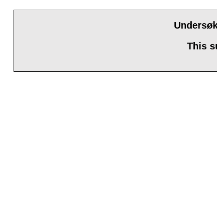
Undersøke
This s